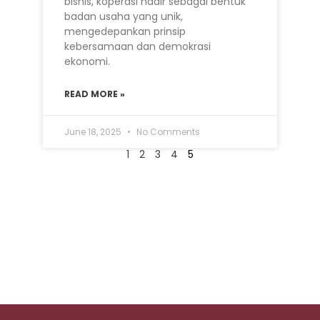
bisnis, koperasi hadir sebagai bentuk
badan usaha yang unik,
mengedepankan prinsip
kebersamaan dan demokrasi
ekonomi.
READ MORE »
June 18, 2025
No Comments
1
2
3
4
5