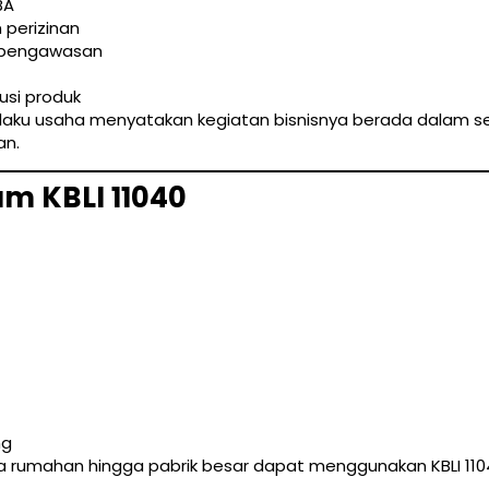
BA
 perizinan
n pengawasan
usi produk
laku usaha menyatakan kegiatan bisnisnya berada dalam sek
an.
m KBLI 11040
ng
 rumahan hingga pabrik besar dapat menggunakan KBLI 11040