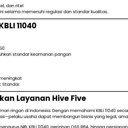
, dan ritel
ni selama memenuhi regulasi dan standar kualitas.
BLI 11040
50
uhkan standar keamanan pangan
 meningkat
t Standar.
an Layanan Hive Five
minuman ringan di Indonesia. Dengan memahami KBLI 11040 sec
kualitas—pelaku usaha dapat membangun bisnis yang legal, ama
urus NIB, KBLI 11040, perizinan OSS RBA, hingga persiapan