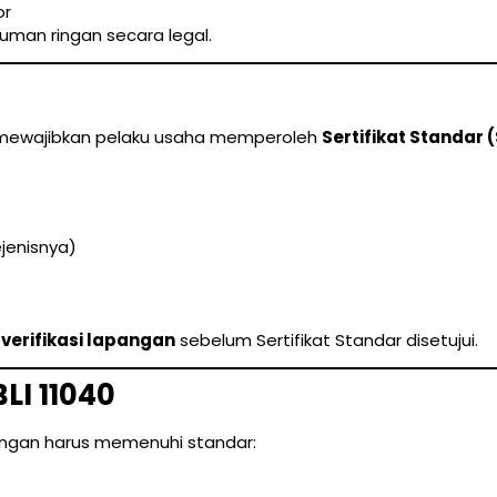
or
uman ringan secara legal.
40 mewajibkan pelaku usaha memperoleh
Sertifikat Standar 
jenisnya)
i
verifikasi lapangan
sebelum Sertifikat Standar disetujui.
LI 11040
ringan harus memenuhi standar: