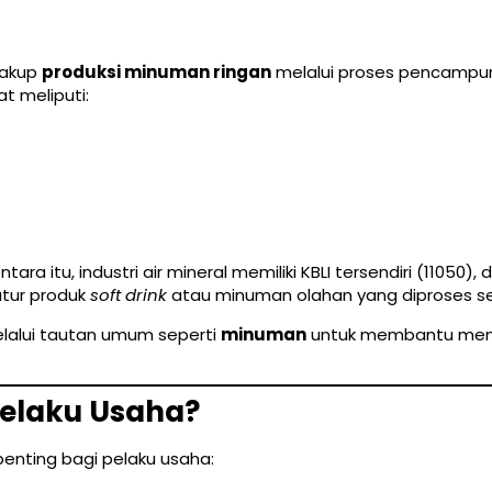
cakup
produksi minuman ringan
melalui proses pencampur
t meliputi:
a itu, industri air mineral memiliki KBLI tersendiri (11050),
atur produk
soft drink
atau minuman olahan yang diproses sec
lalui tautan umum seperti
minuman
untuk membantu mema
Pelaku Usaha?
enting bagi pelaku usaha: