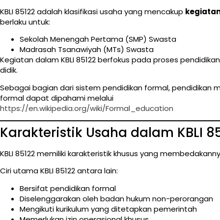
KBLI 85122 adalah klasifikasi usaha yang mencakup
kegiata
berlaku untuk:
Sekolah Menengah Pertama (SMP) Swasta
Madrasah Tsanawiyah (MTs) Swasta
Kegiatan dalam KBLI 85122 berfokus pada proses pendidika
didik.
Sebagai bagian dari sistem pendidikan formal, pendidikan
formal dapat dipahami melalui
https://en.wikipedia.org/wiki/Formal_education
Karakteristik Usaha dalam KBLI 8
KBLI 85122 memiliki karakteristik khusus yang membedakanny
Ciri utama KBLI 85122 antara lain:
Bersifat pendidikan formal
Diselenggarakan oleh badan hukum non-perorangan
Mengikuti kurikulum yang ditetapkan pemerintah
Memerlukan izin operasional khusus