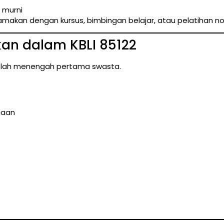
 murni
isamakan dengan kursus, bimbingan belajar, atau pelatihan n
an dalam KBLI 85122
sekolah menengah pertama swasta.
maan