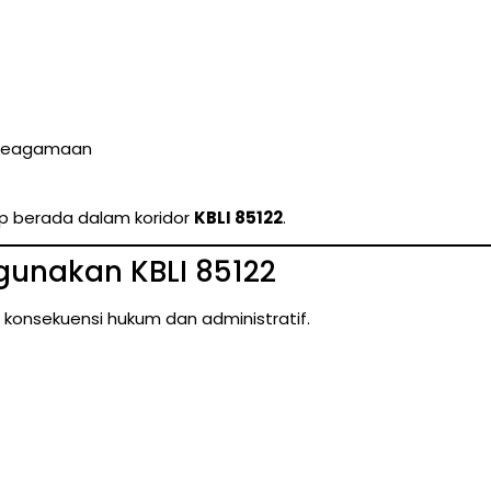
 keagamaan
ap berada dalam koridor
KBLI 85122
.
unakan KBLI 85122
konsekuensi hukum dan administratif.