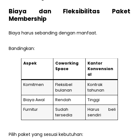
Biaya dan Fleksibilitas Paket
Membership
Biaya harus sebanding dengan manfaat.
Bandingkan:
Aspek
Coworking
Kantor
Space
Konvension
al
Komitmen
Fleksibel
Kontrak
bulanan
tahunan
Biaya Awal
Rendah
Tinggi
Furnitur
Sudah
Harus beli
tersedia
sendiri
Pilih paket yang sesuai kebutuhan: